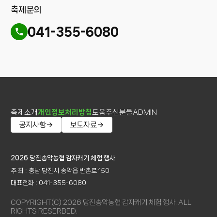
축제문의
041-355-6080
축제소개
개인정보처리방침
도움주신분들
ADMIN
공지사항
보도자료
2026 당진송악농협 감자캐기 체험 행사
주 최 : 충남 당진시 송악읍 반촌로 150
대표전화 : 041-355-6080
COPYRIGHT(C) 2026 당진송악농협 감자캐기 체험 행사. ALL
RIGHTS RESERBED.