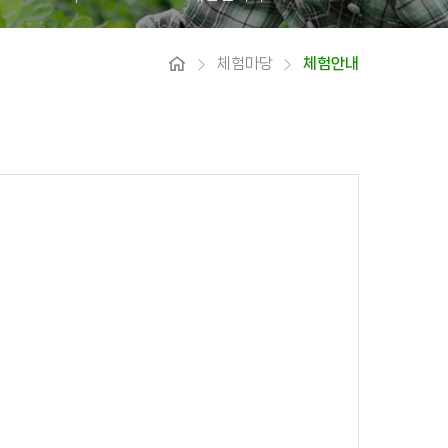
체험마당
체험안내