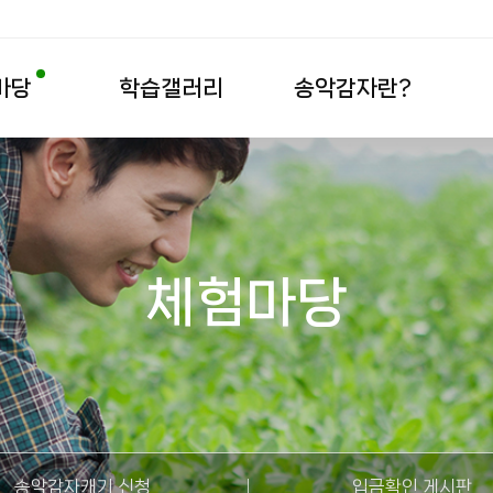
마당
학습갤러리
송악감자란?
체험마당
송악감자캐기 신청
입금확인 게시판