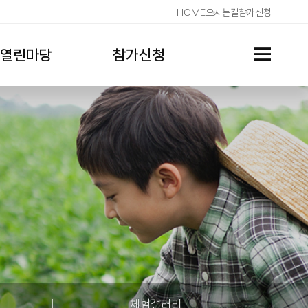
HOME
오시는길
참가신청
열린마당
참가신청
체험갤러리