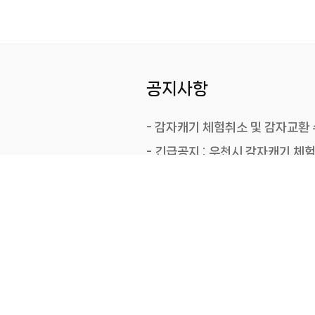
공지사항
- 감자캐기 체험취소 및 감자교환
- 긴급공지 : 우천시 감자캐기 체
- 2026 당진 송악 감자캐기 온
- 6월20일 (토) 감자 캐기 체험
행사일정
다양한 행사일정을
확인해보세요.